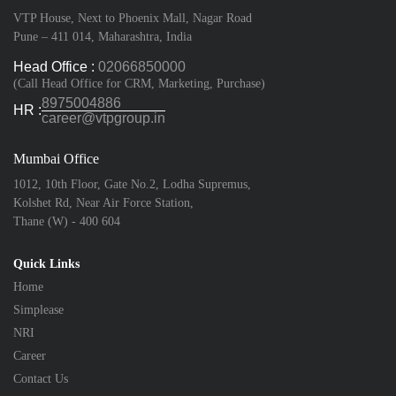
VTP House, Next to Phoenix Mall, Nagar Road
Pune – 411 014, Maharashtra, India
Head Office :
02066850000
(Call Head Office for CRM, Marketing, Purchase)
8975004886
HR :
career@vtpgroup.in
Mumbai Office
1012, 10th Floor, Gate No.2, Lodha Supremus,
Kolshet Rd, Near Air Force Station,
Thane (W) - 400 604
Quick Links
Home
Simplease
NRI
Career
Contact Us