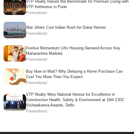
VTP Realty Raises the Benchmark for Premium Living with
VTP Aethereus in Pune
Prerendered
War Jitters Cool Indian Rush for Dubai Homes
Prerendered
Festive Momentum Lifts Housing Demand Across Key
Maharashtra Markets
Prerendered
Buy Now or Wait? Why Delaying a Home Purchase Can
Cost You More Than You Expect
Prerendered
VTP Realty Wins National Honour for Excellence in
Construction Health, Safety & Environment at 16th CIDC
Vishwakarma Awards, Delhi.
Prerendered