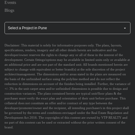
Events
Blogs
Disclaimer:
This material is solely for informative purposes only. The plans, layouts,
specifications, renders, imagery and all other details herein are indicative and the
developer/owner reserves the rights to change any or all of these in the interest of the
development. Certain fittings/options may be available in limited units only or available at
an additional price and are not part of the standard unit. All brands mentioned herein are
subject to change with equivalent or better brand(s) at the sole discretion of the project
architect/management. The dimensions and/or areas stated in the plans are measured on
the basis of the unfinished surface using the polyline method and do not reflect the
reduction in dimensions on account of the finishes being installed. Further, the variance of
+/- 3% in the unit carpet area and/or unfinished dimensions is possible due to design and
construction variances. The plans contained herein are typical unit/floor plans & the
purchaser must verify the exact plan and orientation of their unit before purchase. This
collateral does not constitute an offer and/or contract of any type between the
developer/promoter/owner and the recipient, all intending purchaser/s in this project shall
be governed by the terms and conditions envisaged under the Real Estate Regulation and
Development Act 2016. The copyrights of this content are owned by VTP REALTY and
no part of this content can be used or extracted without the prior written consent of the
brand.