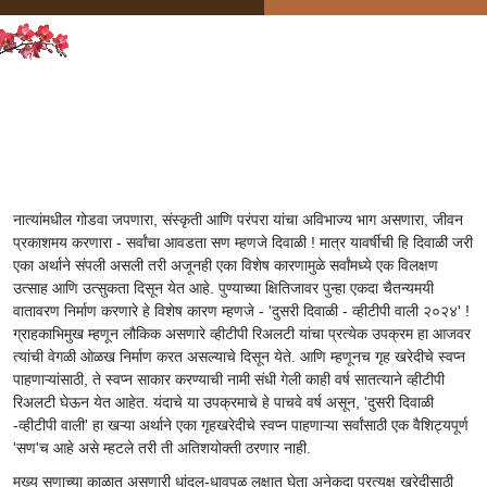
Prerendered
नात्यांमधील गोडवा जपणारा, संस्कृती आणि परंपरा यांचा अविभाज्य भाग असणारा, जीवन
प्रकाशमय करणारा - सर्वांचा आवडता सण म्हणजे दिवाळी ! मात्र यावर्षीची हि दिवाळी जरी
एका अर्थाने संपली असली तरी अजूनही एका विशेष कारणामुळे सर्वांमध्ये एक विलक्षण
उत्साह आणि उत्सुकता दिसून येत आहे. पुण्याच्या क्षितिजावर पुन्हा एकदा चैतन्यमयी
वातावरण निर्माण करणारे हे विशेष कारण म्हणजे - 'दुसरी दिवाळी - व्हीटीपी वाली २०२४' !
ग्राहकाभिमुख म्हणून लौकिक असणारे व्हीटीपी रिअलटी यांचा प्रत्येक उपक्रम हा आजवर
त्यांची वेगळी ओळख निर्माण करत असल्याचे दिसून येते. आणि म्हणूनच गृह खरेदीचे स्वप्न
पाहणाऱ्यांसाठी, ते स्वप्न साकार करण्याची नामी संधी गेली काही वर्ष सातत्याने व्हीटीपी
रिअलटी घेऊन येत आहेत. यंदाचे या उपक्रमाचे हे पाचवे वर्ष असून, 'दुसरी दिवाळी
-व्हीटीपी वाली' हा खऱ्या अर्थाने एका गृहखरेदीचे स्वप्न पाहणाऱ्या सर्वांसाठी एक वैशिट्यपूर्ण
'सण'च आहे असे म्हटले तरी ती अतिशयोक्ती ठरणार नाही.
मुख्य सणाच्या काळात असणारी धांदल-धावपळ लक्षात घेता अनेकदा प्रत्यक्ष खरेदीसाठी