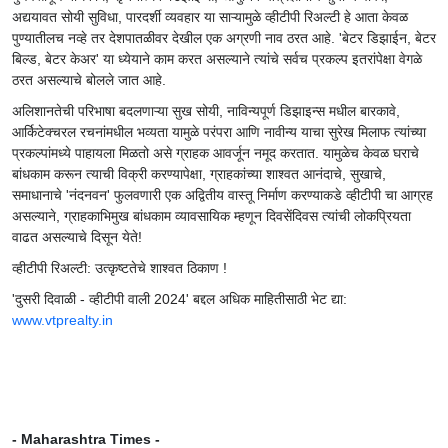
अद्ययावत सोयी सुविधा, पारदर्शी व्यवहार या साऱ्यामुळे व्हीटीपी रिअल्टी हे आता केवळ
पुण्यातीलच नव्हे तर देशपातळीवर देखील एक अग्रणी नाव ठरत आहे. 'बेटर डिझाईन, बेटर
बिल्ड, बेटर केअर' या ध्येयाने काम करत असल्याने त्यांचे सर्वच प्रकल्प इतरांपेक्षा वेगळे
ठरत असल्याचे बोलले जात आहे.
अलिशानतेची परिभाषा बदलणाऱ्या सुख सोयी, नाविन्यपूर्ण डिझाइन्स मधील बारकावे,
आर्किटेक्चरल रचनांमधील भव्यता यामुळे परंपरा आणि नावीन्य याचा सुरेख मिलाफ त्यांच्या
प्रकल्पांमध्ये पाहायला मिळतो असे ग्राहक आवर्जून नमूद करतात. यामुळेच केवळ घराचे
बांधकाम करून त्याची विक्री करण्यापेक्षा, ग्राहकांच्या शाश्वत आनंदाचे, सुखाचे,
समाधानाचे 'नंदनवन' फुलवणारी एक अद्वितीय वास्तू निर्माण करण्याकडे व्हीटीपी चा आग्रह
असल्याने, ग्राहकाभिमुख बांधकाम व्यावसायिक म्हणून दिवसेंदिवस त्यांची लोकप्रियता
वाढत असल्याचे दिसून येते!
व्हीटीपी रिअल्टी: उत्कृष्टतेचे शाश्वत ठिकाण !
'दुसरी दिवाळी - व्हीटीपी वाली 2024' बद्दल अधिक माहितीसाठी भेट द्या:
www.vtprealty.in
-
Maharashtra Times
-