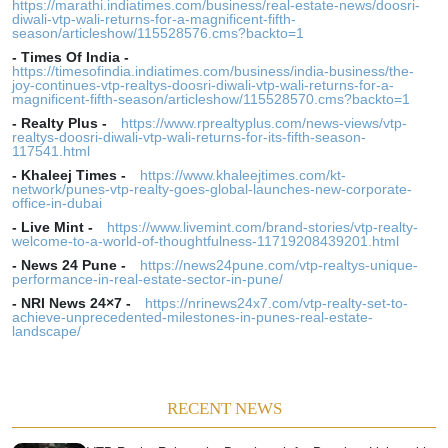
https://marathi.indiatimes.com/business/real-estate-news/doosri-
diwali-vtp-wali-returns-for-a-magnificent-fifth-
season/articleshow/115528576.cms?backto=1
-
Times Of India
-
https://timesofindia.indiatimes.com/business/india-business/the-
joy-continues-vtp-realtys-doosri-diwali-vtp-wali-returns-for-a-
magnificent-fifth-season/articleshow/115528570.cms?backto=1
-
Realty Plus
-
https://www.rprealtyplus.com/news-views/vtp-
realtys-doosri-diwali-vtp-wali-returns-for-its-fifth-season-
117541.html
-
Khaleej Times
-
https://www.khaleejtimes.com/kt-
network/punes-vtp-realty-goes-global-launches-new-corporate-
office-in-dubai
-
Live Mint
-
https://www.livemint.com/brand-stories/vtp-realty-
welcome-to-a-world-of-thoughtfulness-11719208439201.html
-
News 24 Pune
-
https://news24pune.com/vtp-realtys-unique-
performance-in-real-estate-sector-in-pune/
-
NRI News 24×7
-
https://nrinews24x7.com/vtp-realty-set-to-
achieve-unprecedented-milestones-in-punes-real-estate-
landscape/
RECENT NEWS