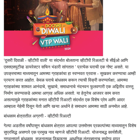
'दुसरी दिवाळी - व्हीटीपी वाली' या संदर्भात बोलताना व्हीटीपी रिअलटी चे सीईओ आणि
एक्सएक्युटीव्ह डायरेक्टर सचिन भंडारी सांगतात ' प्रत्येक घराची एक गोष्ट असते. या
उपक्रमाच्या माध्यमातून आमच्या ग्राहकांचा हा स्वप्नवत प्रवास - सुखकर करण्याचा आम्ही
प्रयत्न करत आहोत. केवळ घराचे बांधकाम करून त्याची विक्री करण्यापेक्षा, आमच्या
ग्राहकांच्या शाश्वत आनंदाचे, सुखाचे, समाधानाचे नंदनवन फुलवणारी एक अद्वितीय वास्तू
निर्माण करण्याकडे आमचा आग्रह अधिक असतो. या हेतूनेच आजवर काम करत
असल्यामुळे ग्राहकांच्या मनात व्हीटीपी रिअल्टी संदर्भात एक विशेष प्रेम आणि आदर
आम्हाला नेहेमी दिसून येतो आणि खऱ्या अर्थाने हे समाधान आमच्या साठी अनमोल आहे.
बांधकाम क्षेत्रातील अग्रणी - व्हीटीपी रिअल्टी
गेल्या अडतीस वर्षांपासून बांधकाम क्षेत्रात आपल्या उत्तमोत्तम प्रकल्पांच्या माध्यमातून विशेष
सुप्रसिद्ध असणारे एक प्रमुख नाव म्हणजे व्हीटीपी रिअल्टी. योजनाबद्ध कार्यशैली,
गुणवत्तापूर्ण बांधकाम, सृजनात्मक डिझाइन्स, आधुनिक तंत्रज्ञानाच सुयोग्य वापर,