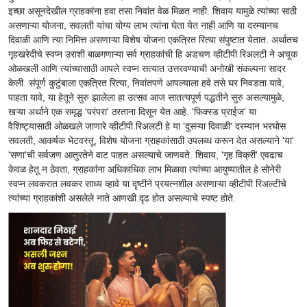
इच्छा असूनदेखील ग्राहकांना हवा तसा निवांत वेळ मिळत नाही. शिवाय यामुळे त्यांच्या साठी
असणाऱ्या योजना, सवलती यांचा योग्य लाभ त्यांना घेता येत नाही आणि या दरम्यानच
दिवाळी आणि त्या निमित्त असणाऱ्या विशेष योजना एकत्रित रित्या संपुष्टात येतात. अर्थातच
गृहखरेदीचे स्वप्न उराशी बाळगणाऱ्या सर्व ग्राहकांची हि अडचण व्हीटीपी रिअलटी ने अचूक
ओळखली आणि त्यांच्यासाठी आपले स्वप्न सत्यात उत्तरवण्याची अनोखी संकल्पना सादर
केली. संपूर्ण कुटुंबाला एकत्रित रित्या, निवांतपणे आपल्याला हवे तसे घर निवडता यावे,
पाहता यावे, या हेतूने सुरु झालेला हा उत्सव आज सातत्यपूर्ण पद्धतीने सुरु असल्यामुळे,
खऱ्या अर्थाने एक समृद्ध 'परंपरा' ठरताना दिसून येत आहे. 'फिक्स्ड प्राईज' या
वैशिष्ट्यासाठी ओळखले जाणारे व्हीटीपी रिअलटी हे या 'दुसऱ्या दिवाळी' दरम्यान भरघोस
सवलती, आकर्षक भेटवस्तू, विशेष योजना ग्राहकांसाठी उपलब्ध करून देत असल्याने 'या'
'सणा'ची सर्वजण आतुरतेने वाट पाहत असल्याचे जाणवते. शिवाय, 'गृह विक्री' एवढाच
केवळ हेतू न ठेवता, ग्राहकांना अधिकाधिक लाभ मिळावा त्यांच्या आयुष्यातील हे सोनेरी
स्वप्न लवकरात लवकर साध्य व्हावे या दृष्टीने प्रयत्नशील असणाऱ्या व्हीटीपी रिअल्टीचे
त्यांच्या ग्राहकांशी असलेले नाते आणखी दृढ होत असल्याचे स्पष्ट होते.